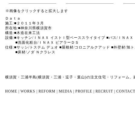
※画像をクリックすると拡大します
Ｄａｔａ
施工:■２０１１年３月
所在地:■神奈川県横須賀市
構造:■木造在来工法
設備:■キッチン/ＩＮＡＸ イストＩ型ベーススライタイプ ■バス/ＩＮＡＸ
■洗面化粧台/ＩＮＡＸ ピアラーＤＳ
仕様:■サッシ/トステム デュオ ■屋根材/コロニアルクアッド ■外壁材/旭
■床材/ノダ Ｎクラレス
横須賀・三浦半島(横須賀・三浦・逗子・葉山)の注文住宅・リフォーム
HOME
|
WORKS
|
REFORM
|
MEDIA
|
PROFILE
|
RECRUIT
|
CONTAC