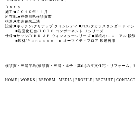
Ｄａｔａ
施工:■２０１０年１１月
所在地:■神奈川県横須賀市
構造:■木造在来工法
設備:■キッチン/クリナップ クリンレディ ■バス/タカラスタンダード イ
■洗面化粧台/ＴＯＴＯ コンポーネント Ｊシリーズ
仕様:■サッシ/ＹＫＫ ＡＰ ウィンスターシリーズ ■屋根材/コロニアル 段
■床材/Ｐａｎａｓｏｎｉｃ オーマイティフロア 床暖房用
横須賀・三浦半島(横須賀・三浦・逗子・葉山)の注文住宅・リフォーム
HOME
|
WORKS
|
REFORM
|
MEDIA
|
PROFILE
|
RECRUIT
|
CONTAC