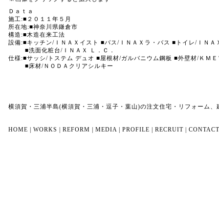
Ｄａｔａ
施工:■２０１１年５月
所在地:■神奈川県鎌倉市
構造:■木造在来工法
設備:■キッチン/ＩＮＡＸイスト ■バス/ＩＮＡＸラ・バス ■トイレ/ＩＮ
■洗面化粧台/ＩＮＡＸ Ｌ．Ｃ．
仕様:■サッシ/トステム デュオ ■屋根材/ガルバニウム鋼板 ■外壁材/Ｋ
■床材/ＮＯＤＡクリアシルキー
横須賀・三浦半島(横須賀・三浦・逗子・葉山)の注文住宅・リフォーム
HOME
|
WORKS
|
REFORM
|
MEDIA
|
PROFILE
|
RECRUIT
|
CONTAC