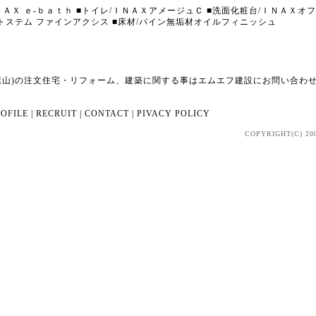
ＮＡＸ ｅ-ｂａｔｈ ■トイレ/ＩＮＡＸアメージュＣ ■洗面化粧台/ＩＮＡＸオ
/旭トステム ファインアクシス ■床材/パイン無垢材オイルフィニッシュ
葉山)の注文住宅・リフォーム、建築に関する事はエムエフ建設にお問い合わ
OFILE
|
RECRUIT
|
CONTACT
|
PIVACY POLICY
COPYRIGHT(C) 20