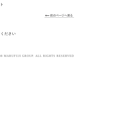
フト
せください
08 MARUFUJI GROUP. ALL RIGHTS RESERVED