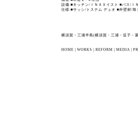
設備:■キッチン/ＩＮＡＸイスト ■バス/Ｉ
仕様:■サッシ/トステム デュオ ■外壁材
横須賀・三浦半島(横須賀・三浦・逗子・
HOME
|
WORKS
|
REFORM
|
MEDIA
|
PR