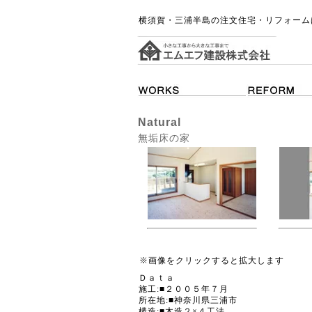
横須賀・三浦半島の注文住宅・リフォーム
Natural
無垢床の家
※画像をクリックすると拡大します
Ｄａｔａ
施工:■２００５年７月
所在地:■神奈川県三浦市
構造:■木造２×４工法