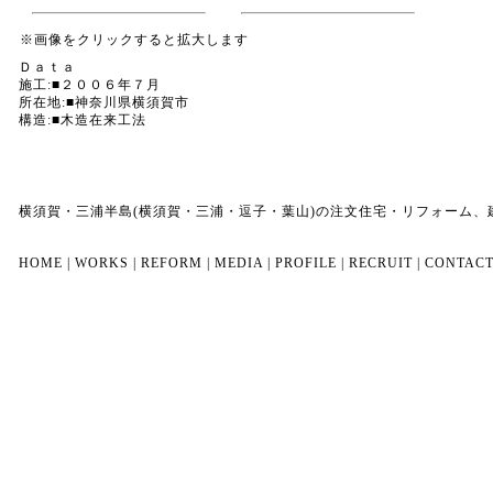
※画像をクリックすると拡大します
Ｄａｔａ
施工:■２００６年７月
所在地:■神奈川県横須賀市
構造:■木造在来工法
横須賀・三浦半島(横須賀・三浦・逗子・葉山)の注文住宅・リフォーム
HOME
|
WORKS
|
REFORM
|
MEDIA
|
PROFILE
|
RECRUIT
|
CONTAC