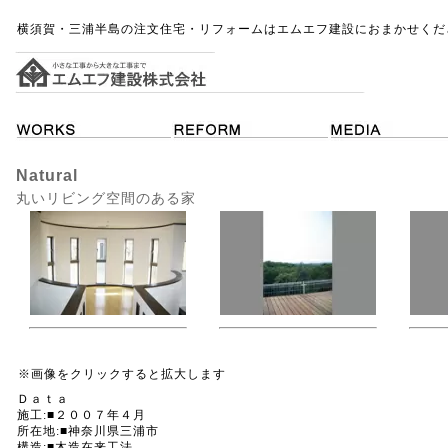
横須賀・三浦半島の注文住宅・リフォームはエムエフ建設におまかせくだ
Natural
丸いリビング空間のある家
※画像をクリックすると拡大します
Ｄａｔａ
施工:■２００７年４月
所在地:■神奈川県三浦市
構造:■木造在来工法