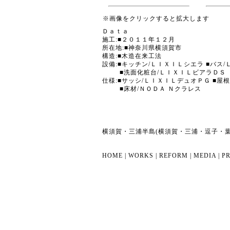
※画像をクリックすると拡大します
Ｄａｔａ
施工:■２０１１年１２月
所在地:■神奈川県横須賀市
構造:■木造在来工法
設備:■キッチン/ＬＩＸＩＬシエラ ■バス
■洗面化粧台/ＬＩＸＩＬビアラＤＳ
仕様:■サッシ/ＬＩＸＩＬデュオＰＧ ■屋
■床材/ＮＯＤＡ Ｎクラレス
横須賀・三浦半島(横須賀・三浦・逗子・
HOME
|
WORKS
|
REFORM
|
MEDIA
|
PR