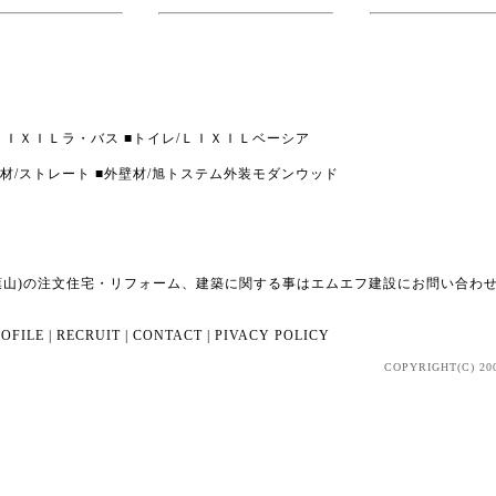
/ＬＩＸＩＬラ・バス ■トイレ/ＬＩＸＩＬベーシア
根材/ストレート ■外壁材/旭トステム外装モダンウッド
葉山)の注文住宅・リフォーム、建築に関する事はエムエフ建設にお問い合わ
OFILE
|
RECRUIT
|
CONTACT
|
PIVACY POLICY
COPYRIGHT(C) 20