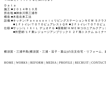
Ｄａｔａ
施工:■２０１４年１０月
所在地:■神奈川県三浦市
構造:■木造在来工法
設備:■キッチン/ＰａｎａｓｏｎｉｃリビングステーションＮＥＷ Ｓクラ
■１Ｆトイレ/ＴＯＴＯピュアレストＱＲ ■２Ｆトイレ/ＴＯＴＯピュア
仕様:■サッシ/ＬＩＸＩＬ デュオＰＧ ■屋根材/ＫＭＥＷコロニアルクアッ
■外壁材/１Ｆ東レジョージアンブリックⅡ ２Ｆ旭トステム ルミナード
横須賀・三浦半島(横須賀・三浦・逗子・葉山)の注文住宅・リフォーム
HOME
|
WORKS
|
REFORM
|
MEDIA
|
PROFILE
|
RECRUIT
|
CONTAC