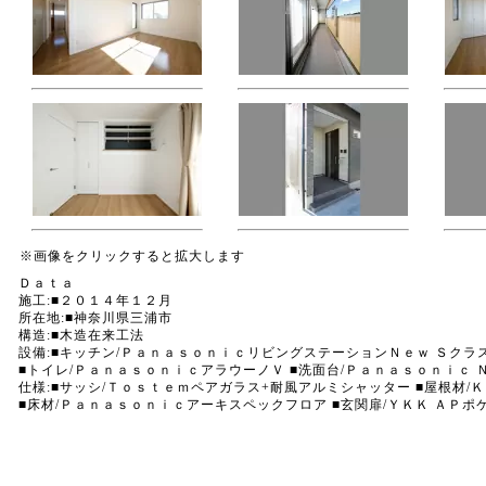
※画像をクリックすると拡大します
Ｄａｔａ
施工:■２０１４年１２月
所在地:■神奈川県三浦市
構造:■木造在来工法
設備:■キッチン/ＰａｎａｓｏｎｉｃリビングステーションＮｅｗ Ｓクラ
■トイレ/ＰａｎａｓｏｎｉｃアラウーノＶ ■洗面台/Ｐａｎａｓｏｎｉｃ Ｎ
仕様:■サッシ/Ｔｏｓｔｅｍペアガラス+耐風アルミシャッター ■屋根材/
■床材/Ｐａｎａｓｏｎｉｃアーキスペックフロア ■玄関扉/ＹＫＫ ＡＰポ