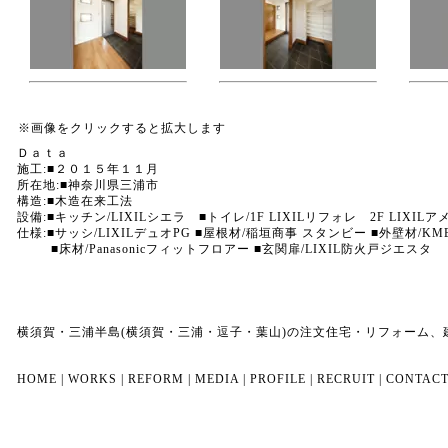
※画像をクリックすると拡大します
Ｄａｔａ
施工:■２０１５年１１月
所在地:■神奈川県三浦市
構造:■木造在来工法
設備:■キッチン/LIXILシエラ ■トイレ/1F LIXILリフォレ 2F LIXIL
仕様:■サッシ/LIXILデュオPG ■屋根材/稲垣商事 スタンビー ■外壁材/KM
■床材/Panasonicフィットフロアー ■玄関扉/LIXIL防火戸ジエスタ
横須賀・三浦半島(横須賀・三浦・逗子・葉山)の注文住宅・リフォーム
HOME
|
WORKS
|
REFORM
|
MEDIA
|
PROFILE
|
RECRUIT
|
CONTAC