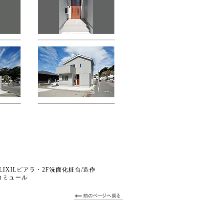
台LIXILピアラ・2F洗面化粧台/造作
スコミュール