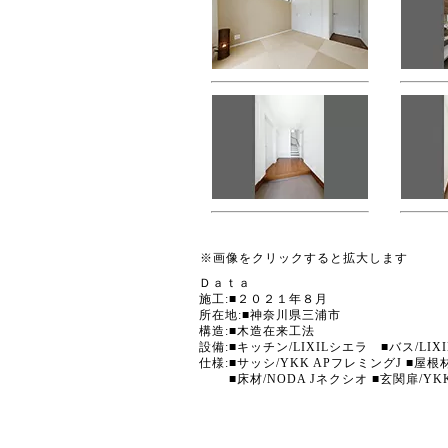
※画像をクリックすると拡大します
Ｄａｔａ
施工:■２０２１年８月
所在地:■神奈川県三浦市
構造:■木造在来工法
設備:■キッチン/LIXILシエラ ■バス/LI
仕様:■サッシ/YKK APフレミングJ ■
■床材/NODA Jネクシオ ■玄関扉/YKK