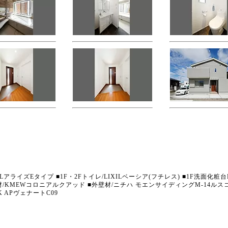
XILアライズEタイプ ■1F・2Fトイレ/LIXILベーシア(フチレス) ■1F洗面化粧
屋根材/KMEWコロニアルクアッド ■外壁材/ニチハ モエンサイディングM-14ル
 APヴェナートC09