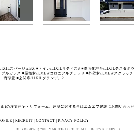
/LIXILスパージュBX ■トイレ/LIXILサティスS ■洗面化粧台/LIXILテスタ
トリプルガラス ■屋根材/KMEWコロニアルグラッサ ■外壁材/KMEWスクラッ
琉球畳 ■玄関扉/LIXILグランデル2
葉山)の注文住宅・リフォーム、建築に関する事はエムエフ建設にお問い合わ
OFILE
|
RECRUIT
|
CONTACT
|
PIVACY POLICY
COPYRIGHT(C) 2008 MARUFUJI GROUP. ALL RIGHTS RESERVED