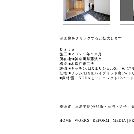
※画像をクリックすると拡大します
Ｄａｔａ
施工:■２０２３年１０月
所在地:■神奈川県藤沢市
構造:■木造在来工法
設備:■キッチン/LIXILリシェルSI ■バス
仕様:■サッシ/LIXILハイブリッド窓TW
■床材/畳 NODAモードコレクト12ハード 
横須賀・三浦半島(横須賀・三浦・逗子・
HOME
|
WORKS
|
REFORM
|
MEDIA
|
PR