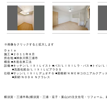
※画像をクリックすると拡大します
Ｄａｔａ
施工:■２０１１年８月
所在地:■神奈川県三浦市
構造:■木造在来工法
設備:■キッチン/ＬＩＸＩＬイスト ■バス/ＬＩＸＩＬラ・バス ■トイレ/
■洗面化粧台/ＬＩＸＩＬビアラＤＳ
仕様:■サッシ/ＬＩＸＩＬデュオＰＧ ■屋根材/ＫＭＥＷコロニアルクアッ
■床材/ＮＯＤＡ Ｎクラレス
横須賀・三浦半島(横須賀・三浦・逗子・葉山)の注文住宅・リフォーム