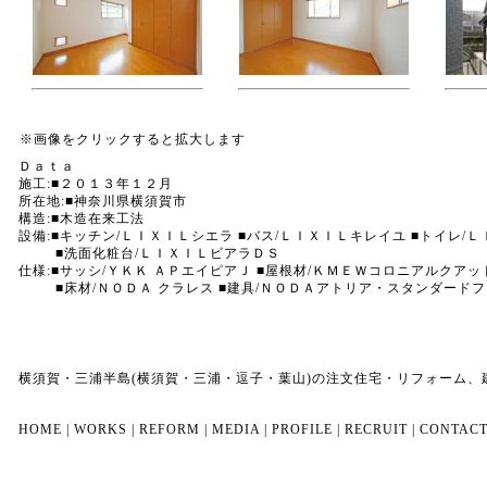
※画像をクリックすると拡大します
Ｄａｔａ
施工:■２０１３年１２月
所在地:■神奈川県横須賀市
構造:■木造在来工法
設備:■キッチン/ＬＩＸＩＬシエラ ■バス/ＬＩＸＩＬキレイユ ■トイレ/
■洗面化粧台/ＬＩＸＩＬビアラＤＳ
仕様:■サッシ/ＹＫＫ ＡＰエイピアＪ ■屋根材/ＫＭＥＷコロニアルクア
■床材/ＮＯＤＡ クラレス ■建具/ＮＯＤＡアトリア・スタンダードフ
横須賀・三浦半島(横須賀・三浦・逗子・葉山)の注文住宅・リフォーム
HOME
|
WORKS
|
REFORM
|
MEDIA
|
PROFILE
|
RECRUIT
|
CONTAC