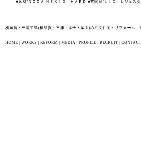
■床材/ＮＯＤＡ ＮＥＸＩＯ ＨＡＲＤ ■玄関扉/ＬＩＸＩＬジェスタ
横須賀・三浦半島(横須賀・三浦・逗子・葉山)の注文住宅・リフォーム
HOME
|
WORKS
|
REFORM
|
MEDIA
|
PROFILE
|
RECRUIT
|
CONTAC