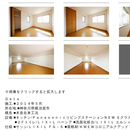
※画像をクリックすると拡大します
Ｄａｔａ
施工:■２０１４年５月
所在地:■神奈川県横須賀市
構造:■木造在来工法
設備:■キッチン/ＰａｎａｓｏｎｉｃリビングステーションＮＥＷ Ｓクラス
■２Ｆトイレ/ＬＩＸＩＬ ベーシア ■洗面化粧台/ＬＩＸＩＬ エルシ
仕様:■サッシ/ＬＩＸＩＬ ＦＧ－Ｓ ■屋根材/ＫＭＥＷコロニアルクアッド